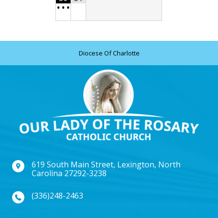
•
•
•
Diocese Of Charlotte
619 South Main Street, Lexington, North
Carolina 27292-3238
(336)248-2463